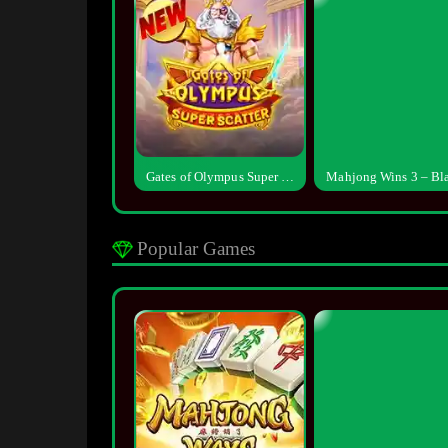
Gates of Olympus Super Scatter
Popular Games