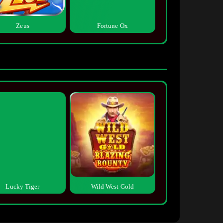
Zeus
Fortune Ox
Lucky Tiger
Wild West Gold