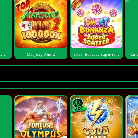
Mahjong Wins 3 – Black Scatter
Mahjong Wins 2
Sweet Bonanza Super Scatter
Gate