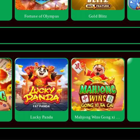
Fortune of Olympus
Gold Blitz
Lucky Panda
Mahjong Wins Gong xi Fa Cai